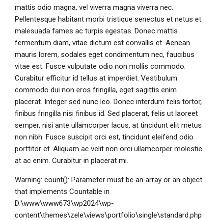
mattis odio magna, vel viverra magna viverra nec.
Pellentesque habitant morbi tristique senectus et netus et
malesuada fames ac turpis egestas. Donec mattis
fermentum diam, vitae dictum est convallis et. Aenean
mauris lorem, sodales eget condimentum nec, faucibus
vitae est. Fusce vulputate odio non mollis commodo.
Curabitur efficitur id tellus at imperdiet. Vestibulum
commodo dui non eros fringilla, eget sagittis enim
placerat. Integer sed nunc leo. Donec interdum felis tortor,
finibus fringilla nisi finibus id. Sed placerat, felis ut laoreet
semper, nisi ante ullamcorper lacus, at tincidunt elit metus
non nibh. Fusce suscipit orci est, tincidunt eleifend odio
porttitor et. Aliquam ac velit non orci ullamcorper molestie
at ac enim. Curabitur in placerat mi.
Warning: count(): Parameter must be an array or an object
that implements Countable in
D:\www\www673\wp2024\wp-
content\themes\zele\views\portfolio\single\standard.php